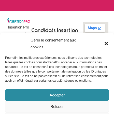
Insertion Pro
Candidats
Insertion
est une action
Pro
Rechercher un
Gérer le consentement aux
de
emploi
09 73 03 78
cookies
01
l’
Association
Actualités
contact@insertionpro.fr
Française
Tableau de
Pour offrir les meilleures expériences, nous utilisons des technologies
Contact
pour
telles que les cookies pour stocker et/ou accéder aux informations des
bord du
appareils. Le fait de consentir à ces technologies nous permettra de traiter
candidat
CGU
l’Insertion
des données telles que le comportement de navigation ou les ID uniques
Entreprises
Professionnelle
,
Mentions
sur ce site. Le fait de ne pas consentir ou de retirer son consentement peut
légales
avoir un effet négatif sur certaines caractéristiques et fonctions.
dédiée à
Poster une
offre
Politique de
l’insertion et
confidentialité
Gérer les
Accepter
l’intégration
entreprises
Politique de
professionnelle.
cookies
Refuser
Notre mission