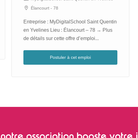
Élancourt - 78
Entreprise : MyDigitalSchool Saint Quentin
en Yvelines Lieu : Élancourt – 78 → Plus
de détails sur cette offre d’emploi...
Postuler à cet emploi
notre association booste votre i