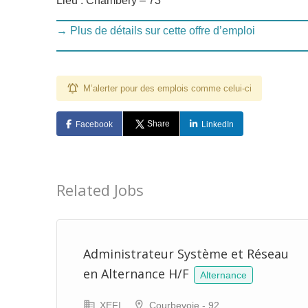
Lieu : Chambéry – 73
→ Plus de détails sur cette offre d’emploi
M’alerter pour des emplois comme celui-ci
Share
Facebook
LinkedIn
Related Jobs
F
Administrateur Système et Réseau
en Alternance H/F
Alternance
XEFI
Courbevoie - 92