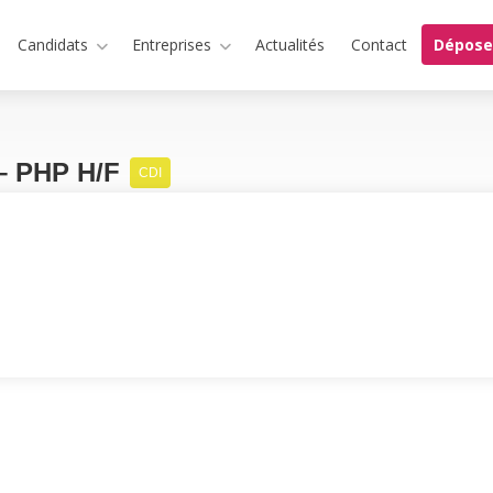
Candidats
Entreprises
Actualités
Contact
Dépose
 – PHP H/F
CDI