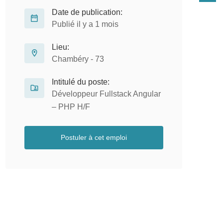
Date de publication:
Publié il y a 1 mois
Lieu:
Chambéry - 73
Intitulé du poste:
Développeur Fullstack Angular
– PHP H/F
Postuler à cet emploi
Infographiste H/F
D
CDD
Groupe Qérys
Canéjan - 33