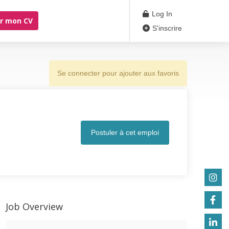
Log In
r mon CV
S'inscrire
Se connecter pour ajouter aux favoris
Postuler à cet emploi
Job Overview