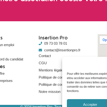
ts
Insertion Pro
09 73 03 78 01
un emploi
contact@insertionpro.fr
Contact
ord du candidat
CGU
ses
Mentions légales
fre
Pour offrir les meilleures expé
Politique de confidentialité
et/ou accéder aux informations
treprises
traiter des données telles que 
Politique de cookies
consentir ou de retirer son con
fonctions.
Notre mission
Accepter
© 2024 Insertion Pro. Tous droits réservés.