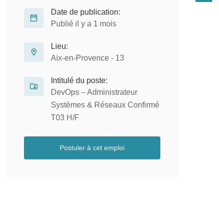
Date de publication:
Publié il y a 1 mois
Lieu:
Aix-en-Provence - 13
Intitulé du poste:
DevOps – Administrateur
Systèmes & Réseaux Confirmé
T03 H/F
Postuler à cet emploi
Administrateur Réseaux et
D
Systèmes H/F
CDI
Lynx RH
Craponne - 69