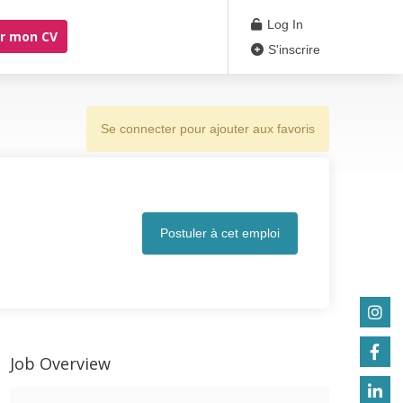
Log In
r mon CV
S'inscrire
Se connecter pour ajouter aux favoris
Postuler à cet emploi
Job Overview