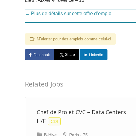
Lieu : Aix-en-Provence – 13
→ Plus de détails sur cette offre d’emploi
M’alerter pour des emplois comme celui-ci
Share
Facebook
LinkedIn
Related Jobs
Chef de Projet CVC – Data Centers
H/F
CDI
B-Hive
Paris - 75