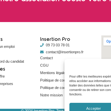
ts
Insertion Pro
09 73 03 78 01
un emploi
contact@insertionpro.fr
Contact
ord du candidat
CGU
ses
Mentions légales
fre
Pour offrir les meilleures expé
Politique de confidentialité
et/ou accéder aux informations
treprises
traiter des données telles que 
Politique de cookies
consentir ou de retirer son con
fonctions.
Notre mission
Accepter
© 2024 Insertion Pro. Tous droits réservés.