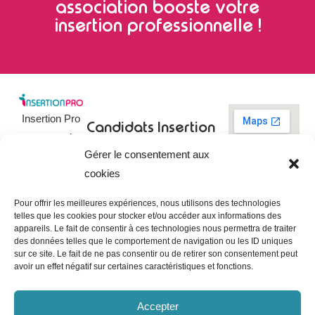
association booste votre
insertion professionnelle !
Insertion Pro
Candidats
Insertion
est une action
Pro
Rechercher un
Gérer le consentement aux
de
emploi
09 73 03 78
cookies
01
l’
Association
Actualités
contact@insertionpro.fr
Française
Tableau de
Pour offrir les meilleures expériences, nous utilisons des technologies
Contact
pour
telles que les cookies pour stocker et/ou accéder aux informations des
bord du
appareils. Le fait de consentir à ces technologies nous permettra de traiter
candidat
CGU
l’Insertion
des données telles que le comportement de navigation ou les ID uniques
Entreprises
Professionnelle
,
Mentions
sur ce site. Le fait de ne pas consentir ou de retirer son consentement peut
légales
avoir un effet négatif sur certaines caractéristiques et fonctions.
dédiée à
Poster une
offre
Politique de
l’insertion et
confidentialité
Gérer les
Accepter
l’intégration