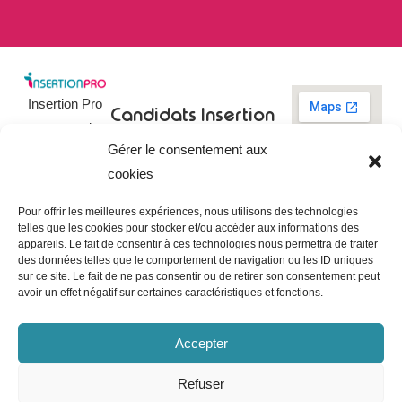
Insertion Pro
Candidats
Insertion
est une action
Pro
Rechercher un
Gérer le consentement aux
de
emploi
09 73 03 78
cookies
01
l’
Association
Actualités
contact@insertionpro.fr
Française
Tableau de
Pour offrir les meilleures expériences, nous utilisons des technologies
Contact
pour
telles que les cookies pour stocker et/ou accéder aux informations des
bord du
appareils. Le fait de consentir à ces technologies nous permettra de traiter
candidat
CGU
l’Insertion
des données telles que le comportement de navigation ou les ID uniques
Entreprises
Professionnelle
,
Mentions
sur ce site. Le fait de ne pas consentir ou de retirer son consentement peut
légales
avoir un effet négatif sur certaines caractéristiques et fonctions.
dédiée à
Poster une
offre
Politique de
l’insertion et
confidentialité
Gérer les
Accepter
l’intégration
entreprises
Politique de
professionnelle.
cookies
Refuser