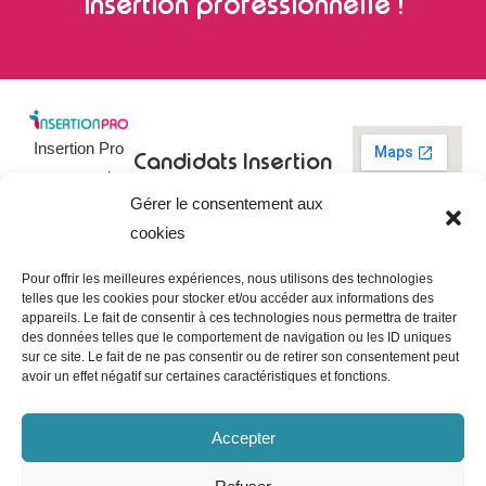
insertion professionnelle !
Insertion Pro
Candidats
Insertion
est une action
Pro
Rechercher un
Gérer le consentement aux
de
emploi
09 73 03 78
cookies
01
l’
Association
Actualités
contact@insertionpro.fr
Française
Tableau de
Pour offrir les meilleures expériences, nous utilisons des technologies
Contact
pour
telles que les cookies pour stocker et/ou accéder aux informations des
bord du
appareils. Le fait de consentir à ces technologies nous permettra de traiter
candidat
CGU
l’Insertion
des données telles que le comportement de navigation ou les ID uniques
Entreprises
Professionnelle
,
Mentions
sur ce site. Le fait de ne pas consentir ou de retirer son consentement peut
légales
avoir un effet négatif sur certaines caractéristiques et fonctions.
dédiée à
Poster une
offre
Politique de
l’insertion et
confidentialité
Gérer les
Accepter
l’intégration
entreprises
Politique de
professionnelle.
cookies