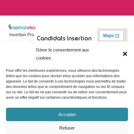
Insertion Pro
Candidats
Insertion
est une action
Pro
Rechercher un
Gérer le consentement aux
de
emploi
09 73 03 78
cookies
01
l’
Association
Actualités
contact@insertionpro.fr
Française
Tableau de
Pour offrir les meilleures expériences, nous utilisons des technologies
Contact
pour
telles que les cookies pour stocker et/ou accéder aux informations des
bord du
appareils. Le fait de consentir à ces technologies nous permettra de traiter
candidat
CGU
l’Insertion
des données telles que le comportement de navigation ou les ID uniques
Entreprises
Professionnelle
,
Mentions
sur ce site. Le fait de ne pas consentir ou de retirer son consentement peut
légales
avoir un effet négatif sur certaines caractéristiques et fonctions.
dédiée à
Poster une
offre
Politique de
l’insertion et
confidentialité
Gérer les
Accepter
l’intégration
entreprises
Politique de
professionnelle.
cookies
Refuser