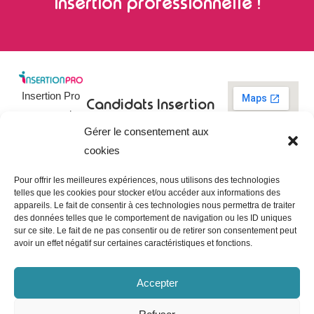
insertion professionnelle !
Insertion Pro
Candidats
Insertion
est une action
Pro
Rechercher un
Gérer le consentement aux
de
emploi
09 73 03 78
cookies
01
l’
Association
Actualités
contact@insertionpro.fr
Française
Tableau de
Pour offrir les meilleures expériences, nous utilisons des technologies
Contact
pour
telles que les cookies pour stocker et/ou accéder aux informations des
bord du
appareils. Le fait de consentir à ces technologies nous permettra de traiter
candidat
CGU
l’Insertion
des données telles que le comportement de navigation ou les ID uniques
Entreprises
Professionnelle
,
Mentions
sur ce site. Le fait de ne pas consentir ou de retirer son consentement peut
légales
avoir un effet négatif sur certaines caractéristiques et fonctions.
dédiée à
Poster une
offre
Politique de
l’insertion et
confidentialité
Gérer les
Accepter
l’intégration
entreprises
Politique de
professionnelle.
cookies