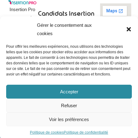
Insertion Pro
Candidats
Insertion
est une action
Pro
Rechercher un
Gérer le consentement aux
de
emploi
09 73 03 78
cookies
01
l’
Association
Actualités
contact@insertionpro.fr
Française
Tableau de
Pour offrir les meilleures expériences, nous utilisons des technologies
Contact
pour
telles que les cookies pour stocker et/ou accéder aux informations des
bord du
appareils. Le fait de consentir à ces technologies nous permettra de traiter
candidat
CGU
l’Insertion
des données telles que le comportement de navigation ou les ID uniques
Entreprises
Professionnelle
,
Mentions
sur ce site. Le fait de ne pas consentir ou de retirer son consentement peut
légales
avoir un effet négatif sur certaines caractéristiques et fonctions.
dédiée à
Poster une
offre
Politique de
l’insertion et
confidentialité
Accepter
Gérer les
l’intégration
entreprises
Politique de
professionnelle.
cookies
Refuser
Notre mission
Voir les préférences
© 2024 Insertion Pro. Tous droits réservés.
Politique de cookies
Politique de confidentialité