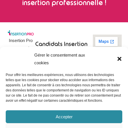
insertion professionnelle !
Insertion Pro
Candidats
Insertion
est une action
Pro
Rechercher un
Gérer le consentement aux
de
emploi
09 73 03 78
cookies
01
l’
Association
Actualités
contact@insertionpro.fr
Française
Tableau de
Pour offrir les meilleures expériences, nous utilisons des technologies
Contact
pour
telles que les cookies pour stocker et/ou accéder aux informations des
bord du
appareils. Le fait de consentir à ces technologies nous permettra de traiter
candidat
CGU
l’Insertion
des données telles que le comportement de navigation ou les ID uniques
Entreprises
Professionnelle
,
Mentions
sur ce site. Le fait de ne pas consentir ou de retirer son consentement peut
légales
avoir un effet négatif sur certaines caractéristiques et fonctions.
dédiée à
Poster une
offre
Politique de
l’insertion et
confidentialité
Gérer les
Accepter
l’intégration
entreprises
Politique de
professionnelle.