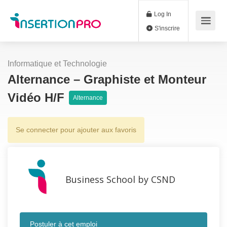
Log In
S'inscrire
Informatique et Technologie
Alternance – Graphiste et Monteur
Vidéo H/F
Alternance
Se connecter pour ajouter aux favoris
Business School by CSND
Postuler à cet emploi