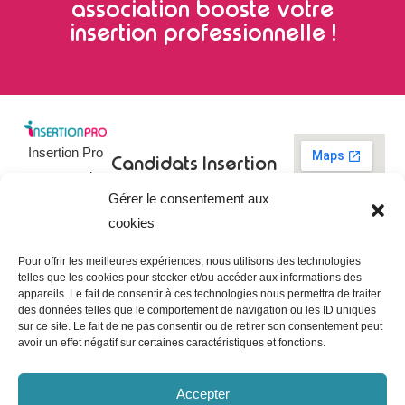
association booste votre
insertion professionnelle !
Insertion Pro
Candidats
Insertion
est une action
Pro
Rechercher un
Gérer le consentement aux
de
emploi
09 73 03 78
cookies
01
l’
Association
Actualités
contact@insertionpro.fr
Française
Tableau de
Pour offrir les meilleures expériences, nous utilisons des technologies
Contact
pour
telles que les cookies pour stocker et/ou accéder aux informations des
bord du
appareils. Le fait de consentir à ces technologies nous permettra de traiter
candidat
CGU
l’Insertion
des données telles que le comportement de navigation ou les ID uniques
Entreprises
Professionnelle
,
Mentions
sur ce site. Le fait de ne pas consentir ou de retirer son consentement peut
légales
avoir un effet négatif sur certaines caractéristiques et fonctions.
dédiée à
Poster une
offre
Politique de
l’insertion et
confidentialité
Gérer les
Accepter
l’intégration