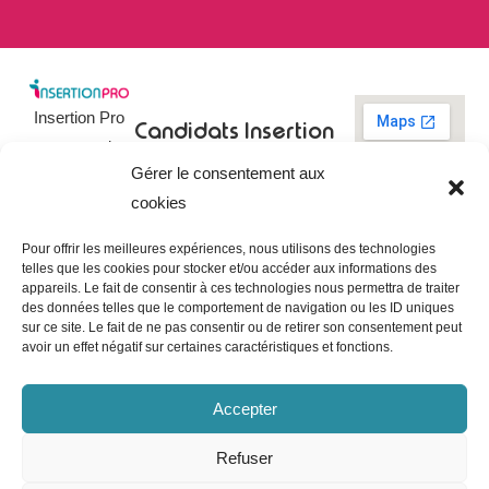
Insertion Pro
Candidats
Insertion
est une action
Pro
Rechercher un
Gérer le consentement aux
de
emploi
09 73 03 78
cookies
01
l’
Association
Actualités
contact@insertionpro.fr
Française
Tableau de
Pour offrir les meilleures expériences, nous utilisons des technologies
Contact
pour
telles que les cookies pour stocker et/ou accéder aux informations des
bord du
appareils. Le fait de consentir à ces technologies nous permettra de traiter
candidat
CGU
l’Insertion
des données telles que le comportement de navigation ou les ID uniques
Entreprises
Professionnelle
,
Mentions
sur ce site. Le fait de ne pas consentir ou de retirer son consentement peut
légales
avoir un effet négatif sur certaines caractéristiques et fonctions.
dédiée à
Poster une
offre
Politique de
l’insertion et
confidentialité
Gérer les
Accepter
l’intégration
entreprises
Politique de
professionnelle.
cookies
Refuser
Notre mission