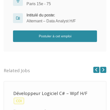
Paris 15e - 75
Intitulé du poste:
Alternant – Data Analyst H/F
Postuler à cet emploi
Related Jobs
Previous
Next
Développeur Logiciel C# – Wpf H/F
CDI