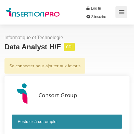
Log In
S'inscrire
Informatique et Technologie
Data Analyst H/F
CDI
Se connecter pour ajouter aux favoris
Consort Group
Postuler à cet emploi