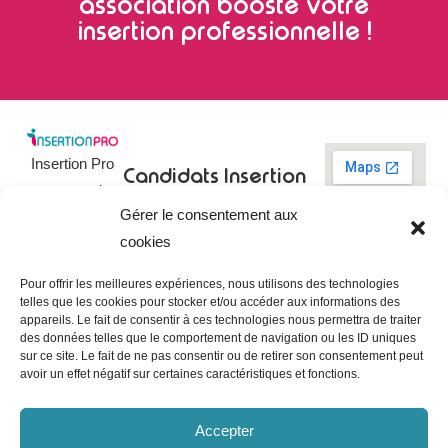
association booste votre
insertion professionnelle !
Insertion Pro
Candidats
Insertion
est une action
Pro
Rechercher un
Gérer le consentement aux
de
emploi
09 73 03 78
cookies
01
l’
Association
Actualités
contact@insertionpro.fr
Française
Tableau de
Pour offrir les meilleures expériences, nous utilisons des technologies
Contact
pour
telles que les cookies pour stocker et/ou accéder aux informations des
bord du
appareils. Le fait de consentir à ces technologies nous permettra de traiter
candidat
CGU
l’Insertion
des données telles que le comportement de navigation ou les ID uniques
Entreprises
Professionnelle
,
Mentions
sur ce site. Le fait de ne pas consentir ou de retirer son consentement peut
légales
avoir un effet négatif sur certaines caractéristiques et fonctions.
dédiée à
Poster une
offre
Politique de
l’insertion et
confidentialité
Gérer les
Accepter
l’intégration