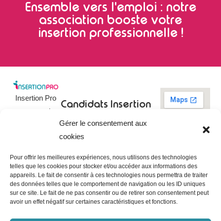
Ensemble vers l'emploi : notre
association booste votre
insertion professionnelle !
Insertion Pro
Candidats
Insertion
est une action
Pro
Rechercher un
Gérer le consentement aux
de
emploi
09 73 03 78
cookies
01
l’
Association
Actualités
contact@insertionpro.fr
Française
Tableau de
Pour offrir les meilleures expériences, nous utilisons des technologies
Contact
pour
telles que les cookies pour stocker et/ou accéder aux informations des
bord du
appareils. Le fait de consentir à ces technologies nous permettra de traiter
candidat
CGU
l’Insertion
des données telles que le comportement de navigation ou les ID uniques
Entreprises
Professionnelle
,
Mentions
sur ce site. Le fait de ne pas consentir ou de retirer son consentement peut
légales
avoir un effet négatif sur certaines caractéristiques et fonctions.
dédiée à
Poster une
offre
Politique de
l’insertion et