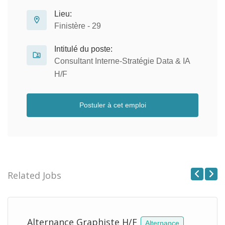
Lieu:
Finistère - 29
Intitulé du poste:
Consultant Interne-Stratégie Data & IA
H/F
Postuler à cet emploi
Related Jobs
Previous
Next
Alternance Graphiste H/F
Alternance