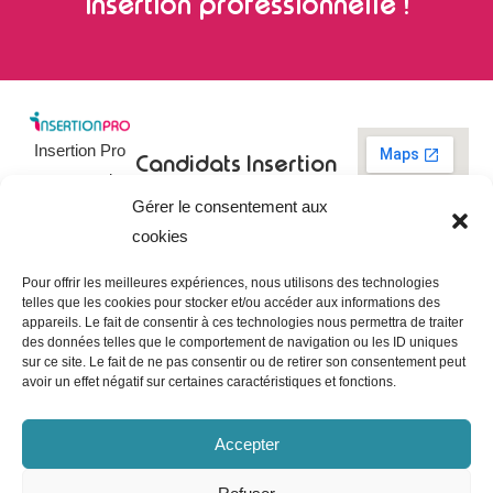
insertion professionnelle !
Insertion Pro
Candidats
Insertion
est une action
Pro
Rechercher un
Gérer le consentement aux
de
emploi
09 73 03 78
cookies
01
l’
Association
Actualités
contact@insertionpro.fr
Française
Tableau de
Pour offrir les meilleures expériences, nous utilisons des technologies
Contact
pour
telles que les cookies pour stocker et/ou accéder aux informations des
bord du
appareils. Le fait de consentir à ces technologies nous permettra de traiter
candidat
CGU
l’Insertion
des données telles que le comportement de navigation ou les ID uniques
Entreprises
Professionnelle
,
Mentions
sur ce site. Le fait de ne pas consentir ou de retirer son consentement peut
légales
avoir un effet négatif sur certaines caractéristiques et fonctions.
dédiée à
Poster une
offre
Politique de
l’insertion et
confidentialité
Gérer les
Accepter
l’intégration
entreprises
Politique de
professionnelle.
cookies