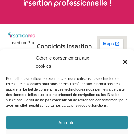
insertion professionnelle !
Insertion Pro
Candidats
Insertion
est une action
Pro
Rechercher un
Gérer le consentement aux
de
emploi
09 73 03 78
cookies
01
l’
Association
Actualités
contact@insertionpro.fr
Française
Tableau de
Pour offrir les meilleures expériences, nous utilisons des technologies
Contact
pour
telles que les cookies pour stocker et/ou accéder aux informations des
bord du
appareils. Le fait de consentir à ces technologies nous permettra de traiter
candidat
CGU
l’Insertion
des données telles que le comportement de navigation ou les ID uniques
Entreprises
Professionnelle
,
Mentions
sur ce site. Le fait de ne pas consentir ou de retirer son consentement peut
légales
avoir un effet négatif sur certaines caractéristiques et fonctions.
dédiée à
Poster une
offre
Politique de
l’insertion et
confidentialité
Gérer les
Accepter
l’intégration
entreprises
Politique de
professionnelle.