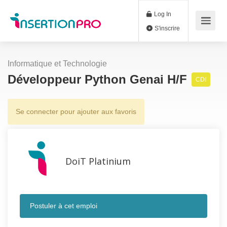
Log In
S'inscrire
Informatique et Technologie
Développeur Python Genai H/F
CDI
Se connecter pour ajouter aux favoris
DoiT Platinium
Postuler à cet emploi