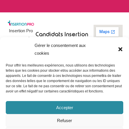
Insertion Pro
Candidats
Insertion
est une action
Pro
Rechercher un
Gérer le consentement aux
de
emploi
09 73 03 78
cookies
01
l’
Association
Actualités
contact@insertionpro.fr
Française
Tableau de
Pour offrir les meilleures expériences, nous utilisons des technologies
Contact
pour
telles que les cookies pour stocker et/ou accéder aux informations des
bord du
appareils. Le fait de consentir à ces technologies nous permettra de traiter
candidat
CGU
l’Insertion
des données telles que le comportement de navigation ou les ID uniques
Entreprises
Professionnelle
,
Mentions
sur ce site. Le fait de ne pas consentir ou de retirer son consentement peut
légales
avoir un effet négatif sur certaines caractéristiques et fonctions.
dédiée à
Poster une
offre
Politique de
l’insertion et
confidentialité
Gérer les
Accepter
l’intégration
entreprises
Politique de
professionnelle.
cookies
Refuser
Notre mission