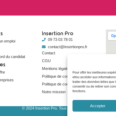
ts
Insertion Pro
09 73 03 78 01
un emploi
contact@insertionpro.fr
Contact
ord du candidat
CGU
ses
Mentions légales
fre
Pour offrir les meilleures expé
Politique de confidentialité
et/ou accéder aux informations
treprises
traiter des données telles que 
Politique de cookies
consentir ou de retirer son con
fonctions.
Notre mission
Accepter
© 2024 Insertion Pro. Tous droits réservés.