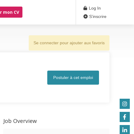
Log In
r mon CV
S'inscrire
Se connecter pour ajouter aux favoris
Postuler à cet emploi
Job Overview