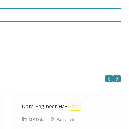
Previous
Next
Data Engineer H/F
CDI
MP Data
Paris - 75