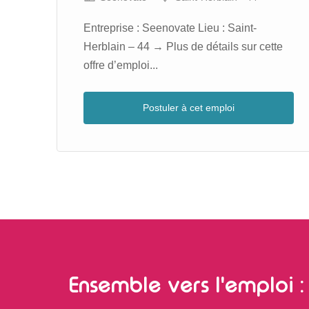
Entreprise : Seenovate Lieu : Saint-
ues
Herblain – 44 → Plus de détails sur cette
e
offre d’emploi...
Postuler à cet emploi
Ensemble vers l'emploi : 