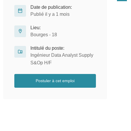
Date de publication:
Publié il y a 1 mois
Lieu:
Bourges - 18
Intitulé du poste:
Ingénieur Data Analyst Supply
S&Op H/F
Postuler à cet emploi
Gestionnaire d’Applications SIRH
A
H/F
e
CDI
Wemoov
Rennes - 35