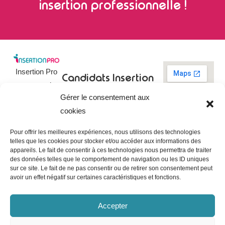
insertion professionnelle !
Insertion Pro
Candidats
Insertion
est une action
Pro
Rechercher un
Gérer le consentement aux
de
emploi
09 73 03 78
cookies
01
l’
Association
Actualités
contact@insertionpro.fr
Française
Tableau de
Pour offrir les meilleures expériences, nous utilisons des technologies
Contact
pour
telles que les cookies pour stocker et/ou accéder aux informations des
bord du
appareils. Le fait de consentir à ces technologies nous permettra de traiter
candidat
CGU
l’Insertion
des données telles que le comportement de navigation ou les ID uniques
Entreprises
Professionnelle
,
Mentions
sur ce site. Le fait de ne pas consentir ou de retirer son consentement peut
légales
avoir un effet négatif sur certaines caractéristiques et fonctions.
dédiée à
Poster une
offre
Politique de
l’insertion et
confidentialité
Gérer les
Accepter
l’intégration
entreprises
Politique de
professionnelle.