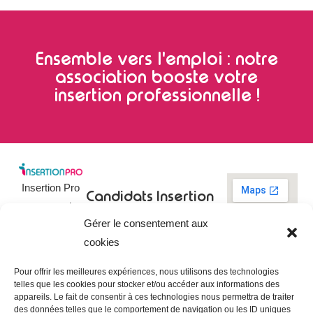
Ensemble vers l'emploi : notre
association booste votre
insertion professionnelle !
Insertion Pro
Candidats
Insertion
est une action
Pro
Rechercher un
Gérer le consentement aux
de
emploi
09 73 03 78
cookies
01
l’
Association
Actualités
contact@insertionpro.fr
Française
Tableau de
Pour offrir les meilleures expériences, nous utilisons des technologies
Contact
pour
telles que les cookies pour stocker et/ou accéder aux informations des
bord du
appareils. Le fait de consentir à ces technologies nous permettra de traiter
candidat
CGU
l’Insertion
des données telles que le comportement de navigation ou les ID uniques